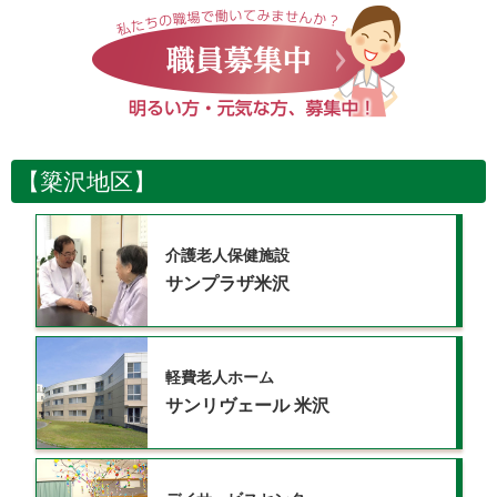
【簗沢地区】
介護老人保健施設
サンプラザ米沢
軽費老人ホーム
サンリヴェール
米沢