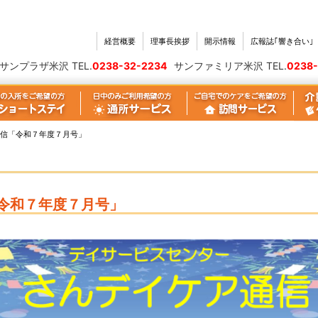
経営概要
理事長挨拶
開示情報
広報誌｢響き合い
｣
サンプラザ米沢 TEL.
0238-32-2234
サンファミリア米沢 TEL.
0238-
信「令和７年度７月号」
令和７年度７月号」