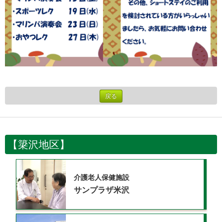
戻る
【簗沢地区】
介護老人保健施設
サンプラザ米沢