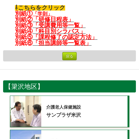
⇩こちらをクリック
別紙
①
「学則」
別紙②
「研修日程表」
別紙③
「受講費用等一覧」
別紙④
「科目別シラバス」
別紙⑤
「課程修了の認定方法」
別紙⑥
「担当講師等一覧表」
戻る
【簗沢地区】
介護老人保健施設
サンプラザ米沢