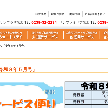
経営概要
理事長挨拶
開示情報
広報誌｢響き合い
｣
サンプラザ米沢 TEL.
0238-32-2234
サンファミリア米沢 TEL.
0238-
り「令和８年５月号」
令和８年５月号」